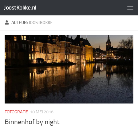
JoostKokke.nl
Doorgaan naar inhoud
AUTEUR:
JOOSTKOKKE
FOTOGRAFIE
10 MEI 2016
Binnenhof by night